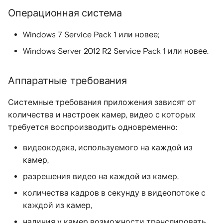
Учётные записи
Режимы работы
Раскладка устройств
мониторы
Учётные записи
Учётные записи
Операционная система
пользователей
приложения
Управление VMS-
пользователей
пользователей
сервером на Linux
Уведомления
Windows 7 Service Pack 1 или новее;
Структура организации
Авторизация
Просмотр видео с
Просмотр видео с
Начало работы
устройства
устройства
Windows Server 2012 R2 Service Pack 1 или новее.
Трансляция рабочего
Просмотр видео с
Интерфейс
стола для Windows 10/11
устройства
приложения
Добавление VMS-сервера
помощью ПО ScreenCas
Сохранение изображений
Сохранение изображений
Аппаратные требования
в Личный кабинет
(запись экрана)
и видео
и видео
Сохранение
Настройки приложения
Системные требования приложения зависят от
изображений и видео
Работа с
Передача голоса на
Передача голоса на
количества и настроек камер, видео с которых
устройствами
Работа с
камеру
камеру
требуется воспроизводить одновременно:
Отчёты
устройствами
Добавление VMS-сервера
видеокодека, используемого на каждой из
Техническая поддержка
Техническая поддержка
в Настольное
Логирование
Просмотр видео с
камер,
Приложение
устройств
разрешения видео на каждой из камер,
Тарифные планы
количества кадров в секунду в видеопотоке с
Настройка локального
Настройки камеры
каждой из камер,
архива
Инструкции для
маркетплейсов
Отчёты
наличия у камер возможности транслировать