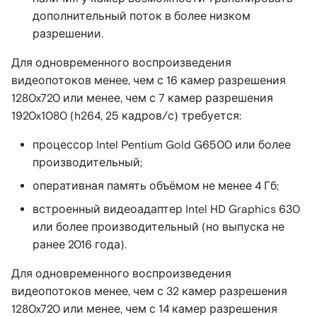
Поддерживаемые
дополнительный поток в более низком
устройства
Совместимое
Техническая поддержка
разрешении.
оборудование
Для одновременного воспроизведения
Возможные проблемы и
Диагностика и
видеопотоков менее, чем с 16 камер разрешения
их устранение
Техническая поддержка
устранение неполадок
1280x720 или менее, чем с 7 камер разрешения
1920x1080 (h264, 25 кадров/с) требуется:
Техническая поддержка
процессор Intel Pentium Gold G6500 или более
производительный;
оперативная память объёмом не менее 4 Гб;
встроенный видеоадаптер Intel HD Graphics 630
или более производительный (но выпуска не
ранее 2016 года).
Для одновременного воспроизведения
видеопотоков менее, чем с 32 камер разрешения
1280x720 или менее, чем с 14 камер разрешения