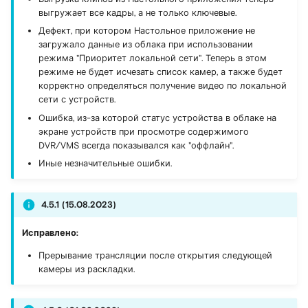
Учётные записи
Режимы работы
Раскладка устройств
мониторы
Учётные записи
Учётные записи
выгружает все кадры, а не только ключевые.
пользователей
приложения
Управление VMS-
пользователей
пользователей
Дефект, при котором Настольное приложение не
сервером на Linux
Уведомления
загружало данные из облака при использовании
Структура организации
Авторизация
Просмотр видео с
Просмотр видео с
режима "Приоритет локальной сети". Теперь в этом
Начало работы
устройства
устройства
Трансляция рабочего
режиме не будет исчезать список камер, а также будет
Просмотр видео с
Интерфейс
стола для Windows 10/11
корректно определяться получение видео по локальной
сети с устройств.
устройства
приложения
Добавление VMS-сервера
помощью ПО ScreenCas
Сохранение изображений
Сохранение изображений
Ошибка, из-за которой статус устройства в облаке на
в Личный кабинет
(запись экрана)
и видео
и видео
экране устройств при просмотре содержимого
Сохранение
Настройки приложения
DVR/VMS всегда показывался как "оффлайн".
изображений и видео
Работа с
Передача голоса на
Передача голоса на
Иные незначительные ошибки.
устройствами
Работа с
камеру
камеру
Отчёты
устройствами
Добавление VMS-сервера
Техническая поддержка
Техническая поддержка
4.5.1 (15.08.2023)
в Настольное
Логирование
Просмотр видео с
Исправлено:
Приложение
устройств
Тарифные планы
Прерывание трансляции после открытия следующей
камеры из раскладки.
Настройка локального
Настройки камеры
архива
Инструкции для
маркетплейсов
Отчёты