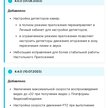
4.5.0 (01.08.2023)
Поддерживаемые
устройства
Совместимое
Техническая поддержка
Добавлено:
оборудование
Настройка детекторов камер:
Возможные проблемы и
Диагностика и
в полном режиме приложение перенаправляет в
их устранение
Техническая поддержка
устранение неполадок
Личный кабинет для настройки детекторов,
в ограниченном режиме приложение позволяет
Техническая поддержка
настроить детекторы движения, вторжения в зону,
пересечения линии и звука.
Небольшие исправления для более стабильной работы
Настольного Приложения.
4.4.0 (10.07.2023)
Добавлено:
Увеличение максимальной скорости воспроизведения
видео до x32 при получении видео с Платформы
Видеонаблюдения.
Настройка скорости движения PTZ при выполнении