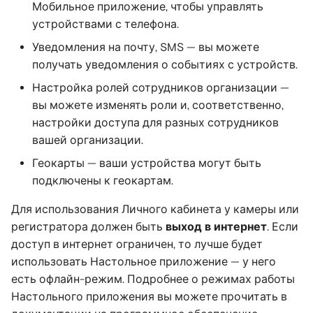
Мобильное приложение, чтобы управлять
Поддерживаемые
Техническая поддержка
устройствами с телефона.
устройства
Совместимое
Техническая поддержка
Уведомления на почту, SMS — вы можете
оборудование
Возможные проблемы и
получать уведомления о событиях с устройств.
Диагностика и
их устранение
Техническая поддержка
устранение неполадок
Настройка ролей сотрудников организации —
вы можете изменять роли и, соответственно,
Техническая поддержка
настройки доступа для разных сотрудников
вашей организации.
Геокарты — ваши устройства могут быть
подключены к геокартам.
Для использования Личного кабинета у камеры или
регистратора должен быть
выход в интернет
. Если
доступ в интернет ограничен, то лучше будет
использовать Настольное приложение — у него
есть офлайн-режим. Подробнее о режимах работы
Настольного приложения вы можете прочитать в