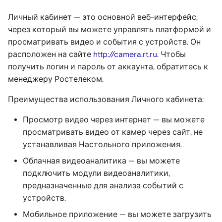
Камера + Настольное
Учётные записи
Режимы работы
Режимы работы
Раскладка устройств
мониторы
Учётные записи
Учётные записи
приложение + VMS
пользователей
приложения
приложения
Управление VMS-
пользователей
пользователей
Личный кабинет — это основной веб-интерфейс,
сервером на Linux
Уведомления
через который вы можете управлять платформой и
Камера + Облачное
Структура организации
Авторизация
Авторизация
Просмотр видео с
Просмотр видео с
просматривать видео и события с устройств. Он
хранилище + Сайт +
Начало работы
устройства
устройства
Трансляция рабочего
расположен на сайте
http://camera.rt.ru
. Чтобы
Настольное приложение
Просмотр видео с
Интерфейс
Интерфейс
стола для Windows 10/11
получить логин и пароль от аккаунта, обратитесь к
+ Мобильное
устройства
приложения
приложения
Добавление VMS-сервера
помощью ПО ScreenCas
Сохранение изображений
Сохранение изображений
менеджеру Ростелеком.
приложение
в Личный кабинет
(запись экрана)
и видео
и видео
Сохранение
Настройки приложения
Настройки
Преимущества использования Личного кабинета:
Камера + Облачное
изображений и видео
приложения
Работа с
Передача голоса на
Передача голоса на
Просмотр видео через интернет — вы можете
хранилище + Сайт +
устройствами
Работа с
камеру
камеру
просматривать видео от камер через сайт, не
Настольное приложение
Отчёты
устройствами
Работа с
устанавливая Настольного приложения.
+ VMS + Мобильное
устройствами
Добавление VMS-сервера
Техническая поддержка
Техническая поддержка
приложение
в Настольное
Логирование
Просмотр видео с
Облачная видеоаналитика — вы можете
Приложение
устройств
Просмотр видео с
подключить модули видеоаналитики,
Источники контента
устройств
Тарифные планы
предназначенные для анализа событий с
Настройка локального
Настройки камеры
устройств.
архива
Отчёты
Инструкции для
Мобильное приложение — вы можете загрузить
маркетплейсов
Отчёты